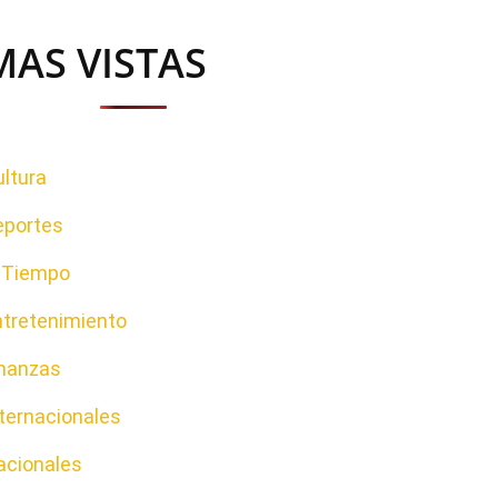
MAS VISTAS
ltura
eportes
l Tiempo
ntretenimiento
inanzas
ternacionales
acionales