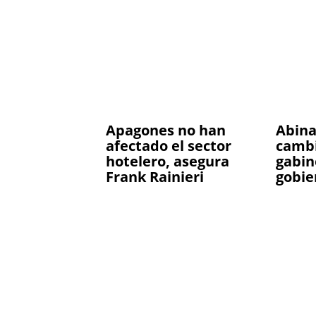
Apagones no han
Abina
afectado el sector
cambi
hotelero, asegura
gabin
Frank Rainieri
gobie