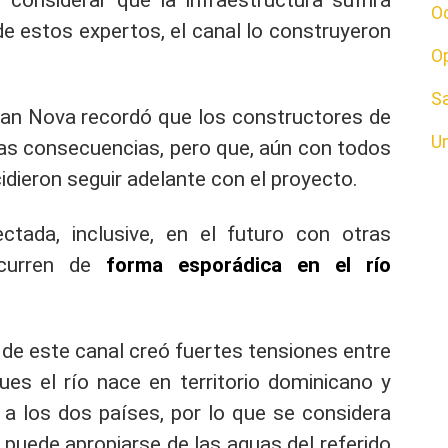
considerar que la infraestructura sufrirá
O
 de estos expertos, el canal lo construyeron
O
S
uan Nova recordó que los constructores de
U
 las consecuencias, pero que, aún con todos
idieron seguir adelante con el proyecto.
tada, inclusive, en el futuro con otras
curren de
forma esporádica en el río
 de este canal creó fuertes tensiones entre
ues el río nace en territorio dominicano y
e a los dos países, por lo que se considera
 puede apropiarse de las aguas del referido