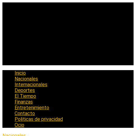
Saltar
al
contenido
Inicio
Nacionales
Internacionales
Deportes
El Tiempo
Finanzas
Entretenimiento
Contacto
Politicas de privacidad
Ocio
Nacionales