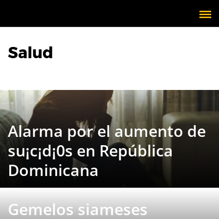
Salud
Alarma por el aumento de
su¡c¡d¡0s en República
Dominicana
Gemelos siameses