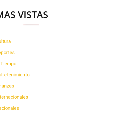
MAS VISTAS
ltura
eportes
l Tiempo
ntretenimiento
inanzas
ternacionales
acionales