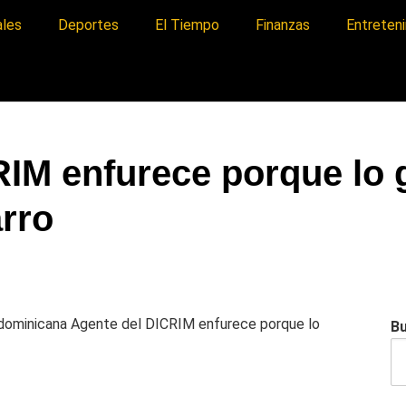
ales
Deportes
El Tiempo
Finanzas
Entreten
RIM enfurece porque lo 
rro
a dominicana
Agente del DICRIM enfurece porque lo
B