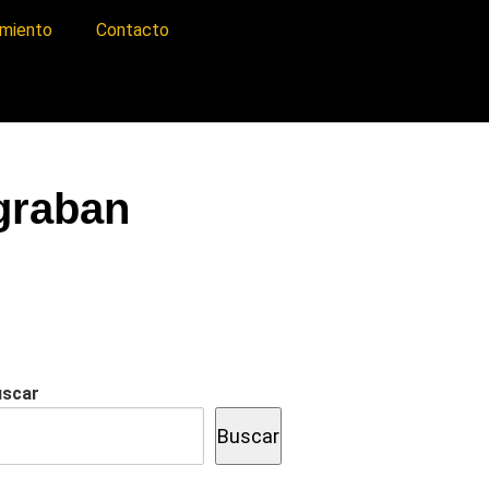
imiento
Contacto
graban
uscar
Buscar