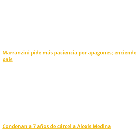
Marranzini pide más paciencia por apagones; enciende
país
Condenan a 7 años de cárcel a Alexis Medina