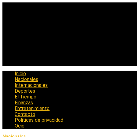
Saltar
al
contenido
Inicio
Nacionales
Internacionales
Deportes
El Tiempo
Finanzas
Entretenimiento
Contacto
Politicas de privacidad
Ocio
Nacionales