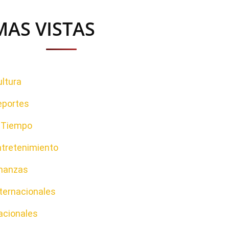
MAS VISTAS
ltura
eportes
l Tiempo
ntretenimiento
inanzas
ternacionales
acionales