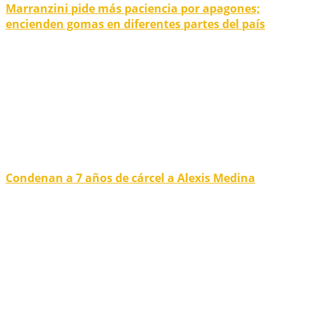
Marranzini pide más paciencia por apagones;
encienden gomas en diferentes partes del país
Condenan a 7 años de cárcel a Alexis Medina