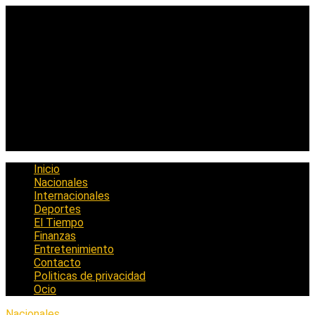
Saltar
al
contenido
Inicio
Nacionales
Internacionales
Deportes
El Tiempo
Finanzas
Entretenimiento
Contacto
Politicas de privacidad
Ocio
Nacionales