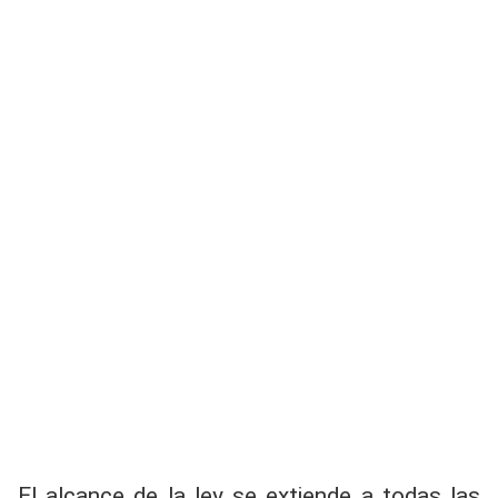
El alcance de la ley se extiende a todas las