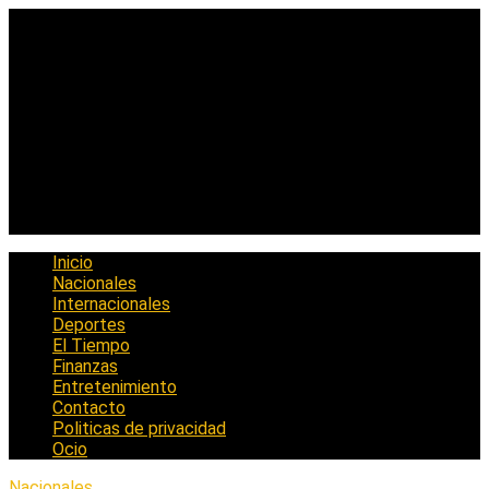
Saltar
al
contenido
Inicio
Nacionales
Internacionales
Deportes
El Tiempo
Finanzas
Entretenimiento
Contacto
Politicas de privacidad
Ocio
Nacionales