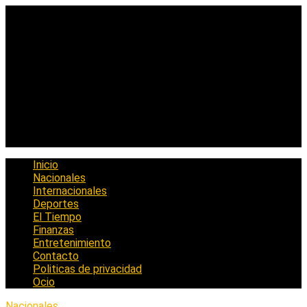
Saltar
al
contenido
Inicio
Nacionales
Internacionales
Deportes
El Tiempo
Finanzas
Entretenimiento
Contacto
Politicas de privacidad
Ocio
Nacionales