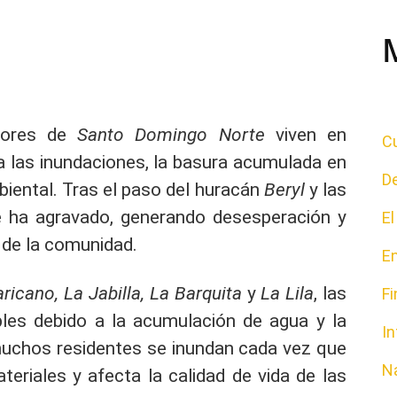
tores de
Santo Domingo Norte
viven en
Cu
a las inundaciones, la basura acumulada en
D
biental. Tras el paso del huracán
Beryl
y las
 se ha agravado, generando desesperación y
E
r de la comunidad.
E
icano, La Jabilla, La Barquita
y
La Lila
, las
F
bles debido a la acumulación de agua y la
In
muchos residentes se inundan cada vez que
N
teriales y afecta la calidad de vida de las