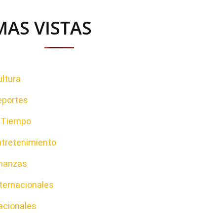
MAS VISTAS
ltura
eportes
l Tiempo
ntretenimiento
inanzas
ternacionales
acionales