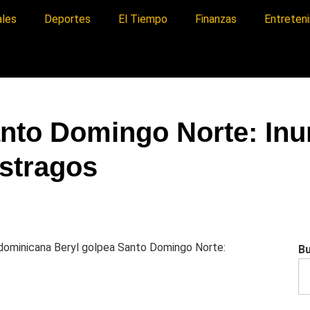
ales
Deportes
El Tiempo
Finanzas
Entreten
anto Domingo Norte: In
stragos
a dominicana
Beryl golpea Santo Domingo Norte:
B