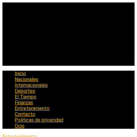
Saltar
al
contenido
Inicio
Nacionales
Internacionales
Deportes
El Tiempo
Finanzas
Entretenimiento
Contacto
Politicas de privacidad
Ocio
Entretenimiento