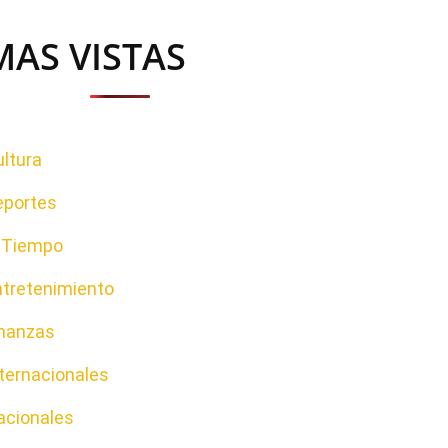
MAS VISTAS
ltura
eportes
l Tiempo
ntretenimiento
inanzas
ternacionales
acionales