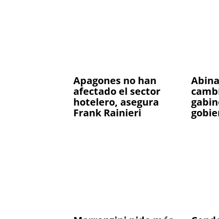
Apagones no han
Abina
afectado el sector
cambi
hotelero, asegura
gabin
Frank Rainieri
gobie