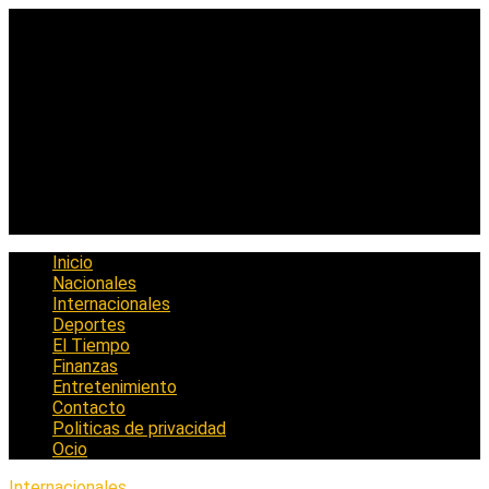
Saltar
al
contenido
Inicio
Nacionales
Internacionales
Deportes
El Tiempo
Finanzas
Entretenimiento
Contacto
Politicas de privacidad
Ocio
Internacionales