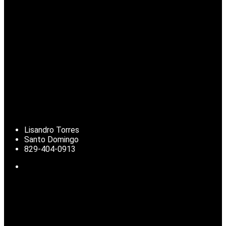
Lisandro Torres
Santo Domingo
829-404-0913
Noticias de República Dominicana, actualidad nacional, clima,
deportes, finanzas y temas de interés para la diáspora
dominicana.