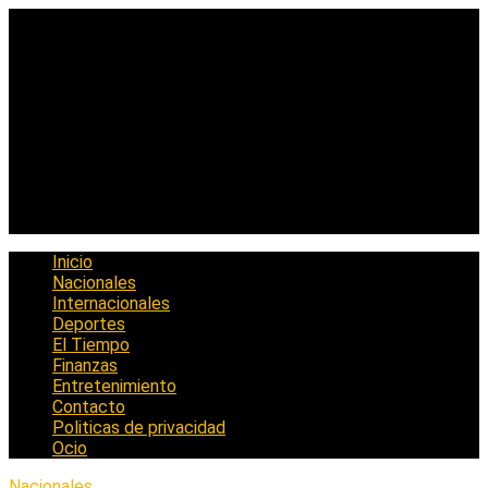
Saltar
al
contenido
Inicio
Nacionales
Internacionales
Deportes
El Tiempo
Finanzas
Entretenimiento
Contacto
Politicas de privacidad
Ocio
Nacionales