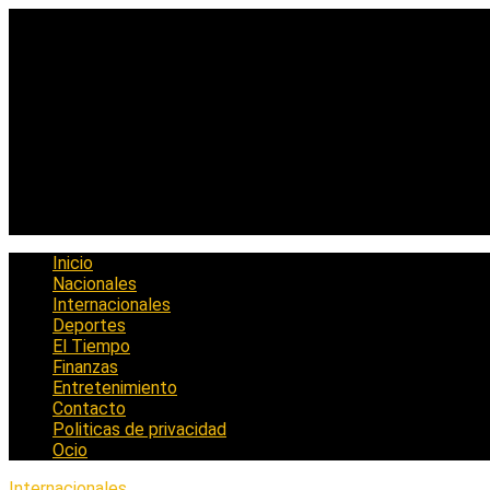
Saltar
al
contenido
Inicio
Nacionales
Internacionales
Deportes
El Tiempo
Finanzas
Entretenimiento
Contacto
Politicas de privacidad
Ocio
Internacionales