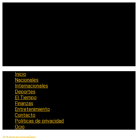
Saltar
al
contenido
Inicio
Nacionales
Internacionales
Deportes
El Tiempo
Finanzas
Entretenimiento
Contacto
Politicas de privacidad
Ocio
Internacionales