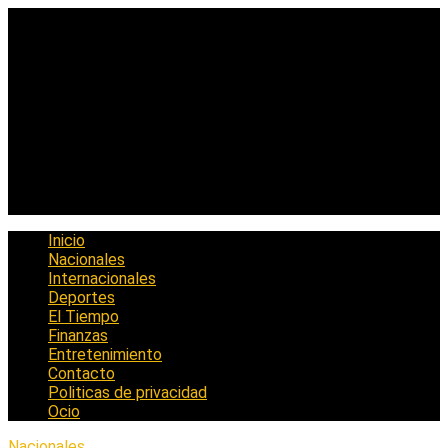
Saltar
al
contenido
Inicio
Nacionales
Internacionales
Deportes
El Tiempo
Finanzas
Entretenimiento
Contacto
Politicas de privacidad
Ocio
Nacionales