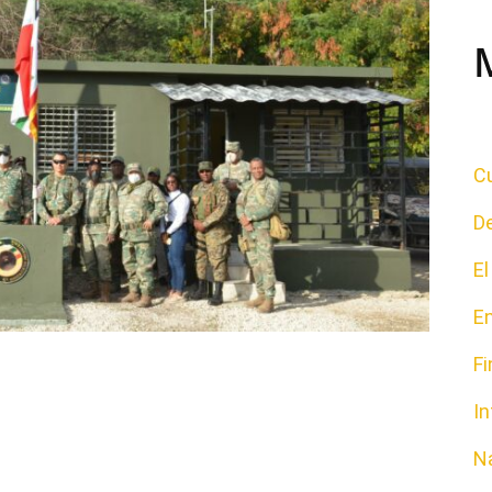
Cu
D
E
E
F
In
N