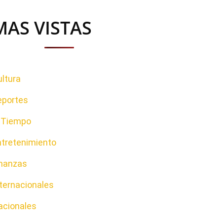
MAS VISTAS
ltura
eportes
l Tiempo
ntretenimiento
inanzas
ternacionales
acionales