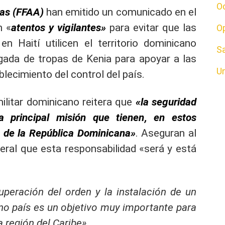
O
as (FFAA)
han emitido un comunicado en el
n «
atentos y vigilantes»
para evitar que las
O
n Haití utilicen el territorio dominicano
S
gada de tropas de Kenia para apoyar a las
U
blecimiento del control del país.
litar dominicano reitera que
«la seguridad
a principal misión que tienen
, en estos
 de la República Dominicana»
. Aseguran al
neral que esta responsabilidad «será y está
uperación del orden y la instalación de un
no país es un objetivo muy importante para
 región del Caribe».