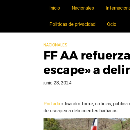
Inicio
Nacionales
Internacion
Politicas de privacidad
Ocio
NACIONALES
FF AA refuerza
escape» a deli
junio 28, 2024
Portada
» lisandro torrre, noticias, public
de escape» a delincuentes haitianos