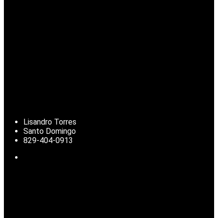
Lisandro Torres
Santo Domingo
829-404-0913
Noticias de República Dominicana, actualidad nacional, clima,
deportes, finanzas y temas de interés para la diáspora
dominicana.
© 2025 | Todos los derechos reservados.