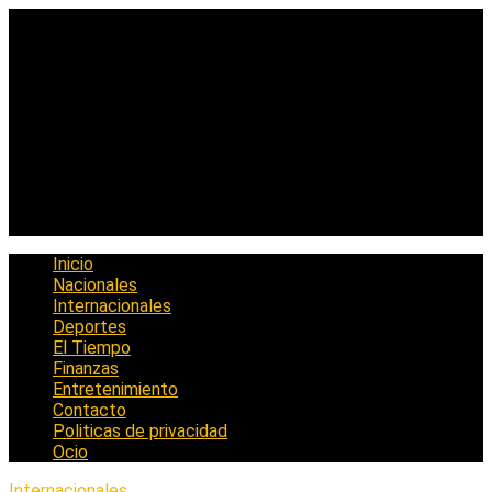
Saltar
al
contenido
Inicio
Nacionales
Internacionales
Deportes
El Tiempo
Finanzas
Entretenimiento
Contacto
Politicas de privacidad
Ocio
Internacionales