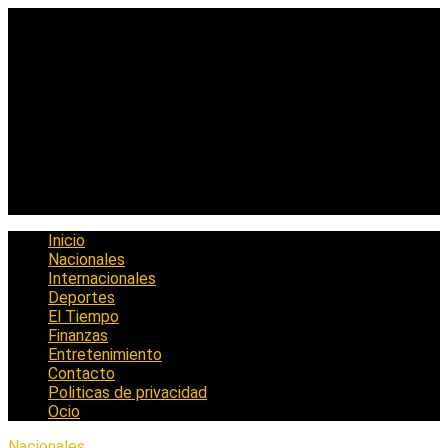
Saltar
al
contenido
Inicio
Nacionales
Internacionales
Deportes
El Tiempo
Finanzas
Entretenimiento
Contacto
Politicas de privacidad
Ocio
Nacionales