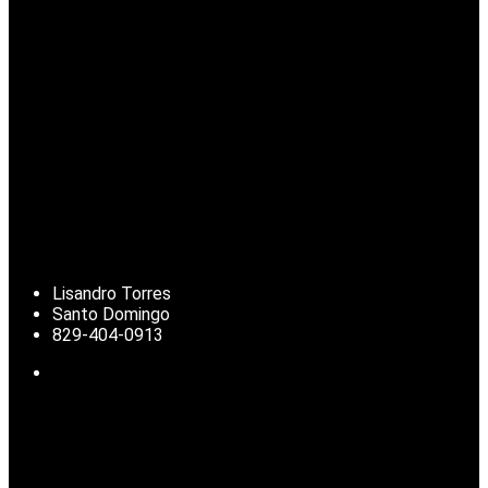
Lisandro Torres
Santo Domingo
829-404-0913
Noticias de República Dominicana, actualidad nacional, clima,
deportes, finanzas y temas de interés para la diáspora
dominicana.