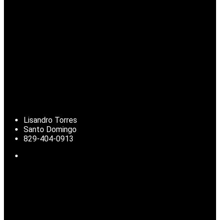
Lisandro Torres
Santo Domingo
829-404-0913
Noticias de República Dominicana, actualidad nacional, clima,
deportes, finanzas y temas de interés para la diáspora
dominicana.
© 2025 | Todos los derechos reservados.