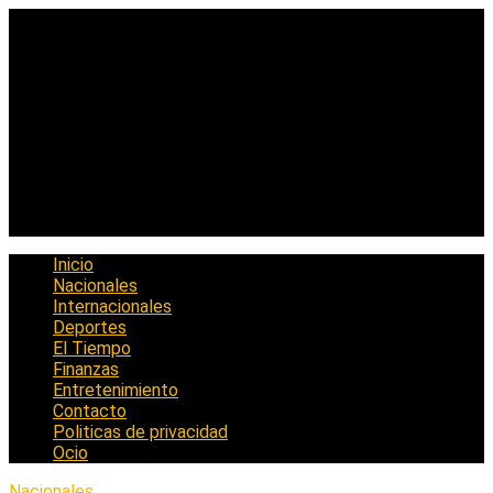
Saltar
al
contenido
Inicio
Nacionales
Internacionales
Deportes
El Tiempo
Finanzas
Entretenimiento
Contacto
Politicas de privacidad
Ocio
Nacionales