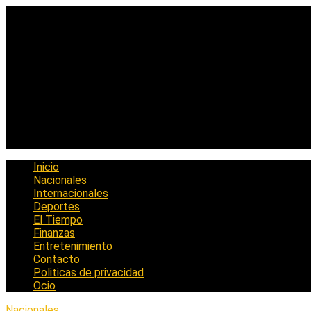
Saltar
al
contenido
Inicio
Nacionales
Internacionales
Deportes
El Tiempo
Finanzas
Entretenimiento
Contacto
Politicas de privacidad
Ocio
Nacionales