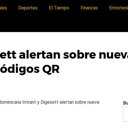
ales
Deportes
El Tiempo
Finanzas
Entreten
sett alertan sobre nu
códigos QR
a dominicana
Intrant y Digesett alertan sobre nueva
B