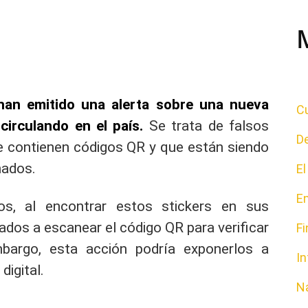
han emitido una alerta sobre una nueva
Cu
circulando en el país.
Se trata de falsos
D
e contienen códigos QR y que están siendo
nados.
E
E
s, al encontrar estos stickers en sus
ados a escanear el código QR para verificar
F
mbargo, esta acción podría exponerlos a
In
digital.
N