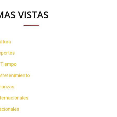
MAS VISTAS
ltura
eportes
l Tiempo
ntretenimiento
inanzas
ternacionales
acionales