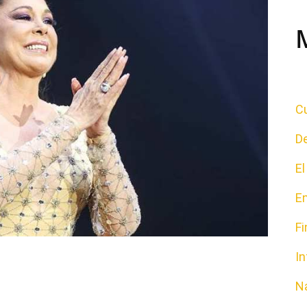
Cu
D
E
E
F
In
N