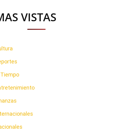
MAS VISTAS
ltura
eportes
l Tiempo
ntretenimiento
inanzas
ternacionales
acionales