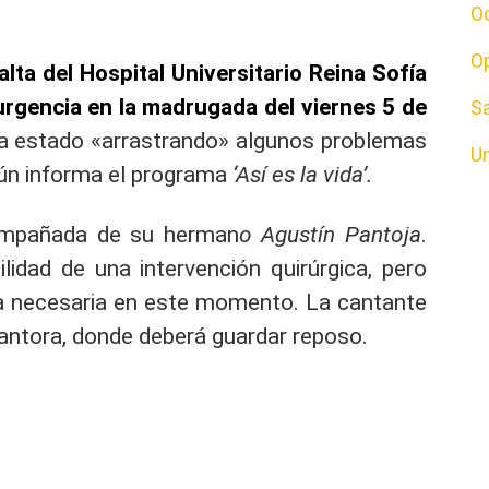
O
O
lta del Hospital Universitario Reina Sofía
rgencia en la madrugada del viernes 5 de
S
ha estado «arrastrando» algunos problemas
U
ún informa el programa
‘Así es la vida’.
compañada de su herman
o Agustín Pantoja
.
lidad de una intervención quirúrgica, pero
ra necesaria en este momento. La cantante
Cantora, donde deberá guardar reposo.