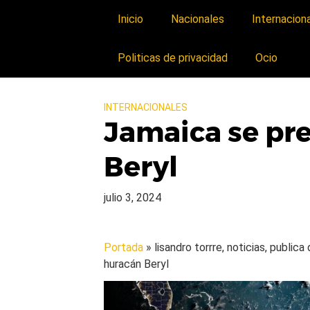
Inicio
Nacionales
Internacion
Politicas de privacidad
Ocio
INTERNACIONALES
Jamaica se pre
Beryl
julio 3, 2024
Portada
» lisandro torrre, noticias, public
huracán Beryl