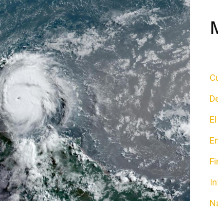
Cu
D
E
E
F
In
N