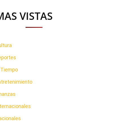
MAS VISTAS
ltura
eportes
l Tiempo
ntretenimiento
inanzas
ternacionales
acionales