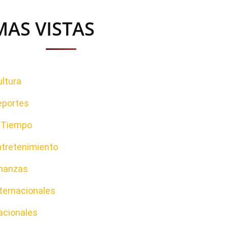
MAS VISTAS
ltura
eportes
l Tiempo
ntretenimiento
inanzas
ternacionales
acionales