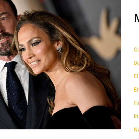
Cu
D
E
E
F
In
N