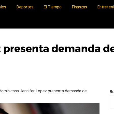
ales
Deportes
El Tiempo
Finanzas
Entreten
z presenta demanda de
a dominicana
Jennifer Lopez presenta demanda de
B