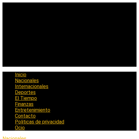
Saltar
al
contenido
Inicio
Nacionales
Internacionales
Deportes
El Tiempo
Finanzas
Entretenimiento
Contacto
Politicas de privacidad
Ocio
Nacionales