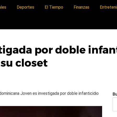
ales
Deportes
El Tiempo
Finanzas
Entreten
tigada por doble infant
 su closet
a dominicana
Joven es investigada por doble infanticidio
B