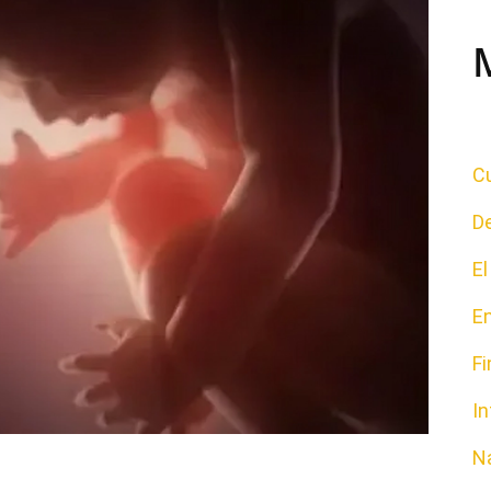
Cu
D
E
E
F
In
N