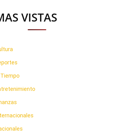
MAS VISTAS
ltura
eportes
l Tiempo
ntretenimiento
inanzas
ternacionales
acionales