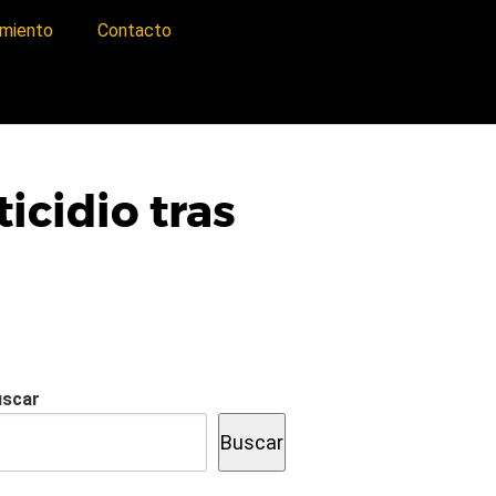
imiento
Contacto
icidio tras
uscar
Buscar