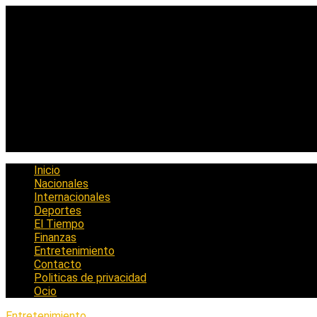
Saltar
al
contenido
Inicio
Nacionales
Internacionales
Deportes
El Tiempo
Finanzas
Entretenimiento
Contacto
Politicas de privacidad
Ocio
Entretenimiento