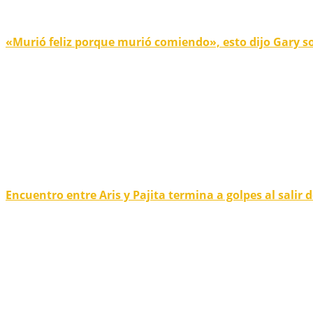
«Murió feliz porque murió comiendo», esto dijo Gary s
Encuentro entre Aris y Pajita termina a golpes al salir 