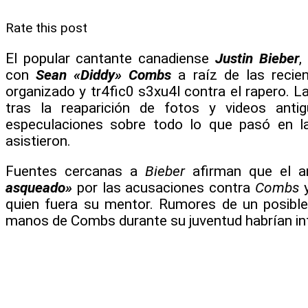
Rate this post
El popular cantante canadiense
Justin Bieber
,
con
Sean «Diddy» Combs
a raíz de las recie
organizado y tr4fic0 s3xu4l contra el rapero. L
tras la reaparición de fotos y videos anti
especulaciones sobre todo lo que pasó en l
asistieron.
Fuentes cercanas a
Bieber
afirman que el a
asqueado»
por las acusaciones contra
Combs
y
quien fuera su mentor. Rumores de un posibl
manos de Combs durante su juventud habrían inf