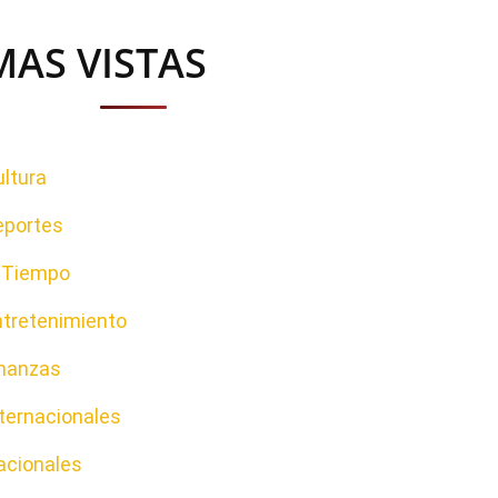
MAS VISTAS
ltura
eportes
l Tiempo
ntretenimiento
inanzas
ternacionales
acionales