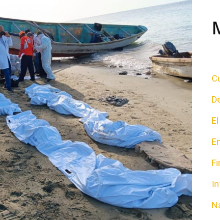
Cu
D
E
E
F
In
N