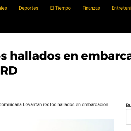
ales
Deportes
El Tiempo
Finanzas
Entreten
s hallados en embarca
 RD
a dominicana
Levantan restos hallados en embarcación
B