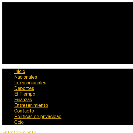
Saltar
al
contenido
Inicio
Nacionales
Internacionales
Deportes
El Tiempo
Finanzas
Entretenimiento
Contacto
Politicas de privacidad
Ocio
Entretenimiento