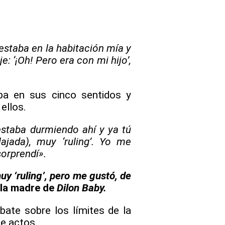
l estaba en la habitación mía y
e: ‘¡Oh! Pero era con mi hijo’,
ba en sus cinco sentidos y
ellos.
 estaba durmiendo ahí y ya tú
lajada), muy ‘ruling’. Yo me
 sorprendí».
 ‘ruling’, pero me gustó, de
 la madre de
Dilon Baby.
ate sobre los límites de la
de actos.