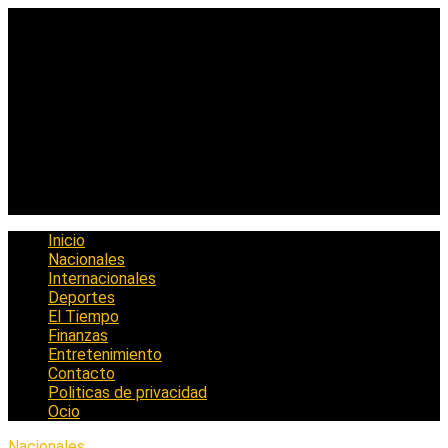
Saltar
al
contenido
Inicio
Nacionales
Internacionales
Deportes
El Tiempo
Finanzas
Entretenimiento
Contacto
Politicas de privacidad
Ocio
Nacionales