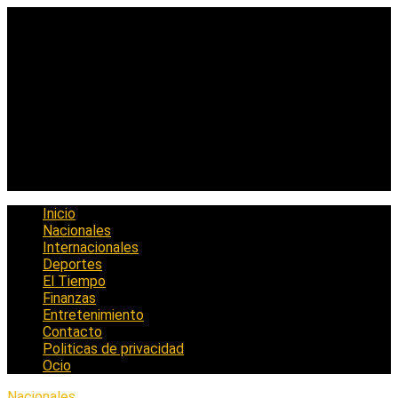
Saltar
al
contenido
Inicio
Nacionales
Internacionales
Deportes
El Tiempo
Finanzas
Entretenimiento
Contacto
Politicas de privacidad
Ocio
Nacionales