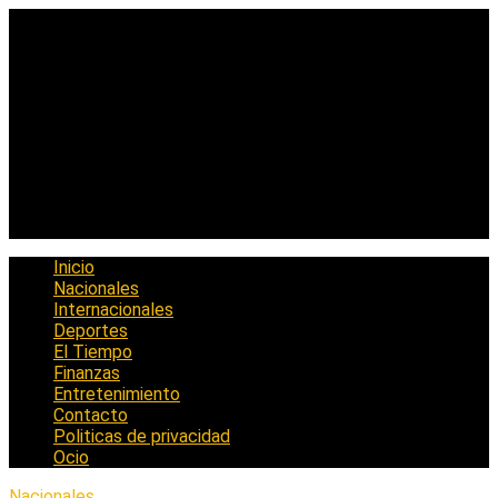
Saltar
al
contenido
Inicio
Nacionales
Internacionales
Deportes
El Tiempo
Finanzas
Entretenimiento
Contacto
Politicas de privacidad
Ocio
Nacionales