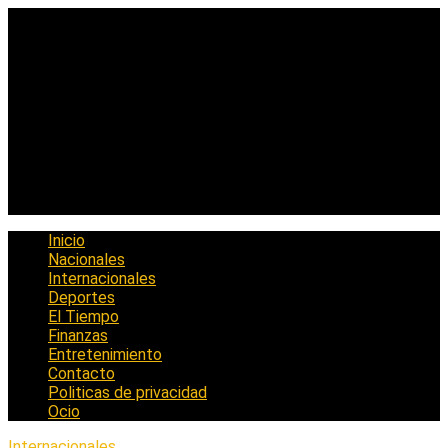
Saltar
al
contenido
Inicio
Nacionales
Internacionales
Deportes
El Tiempo
Finanzas
Entretenimiento
Contacto
Politicas de privacidad
Ocio
Internacionales