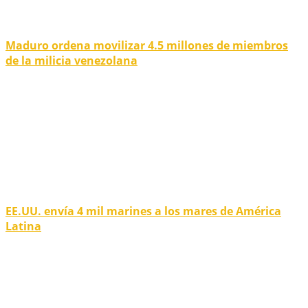
Maduro ordena movilizar 4.5 millones de miembros
de la milicia venezolana
EE.UU. envía 4 mil marines a los mares de América
Latina