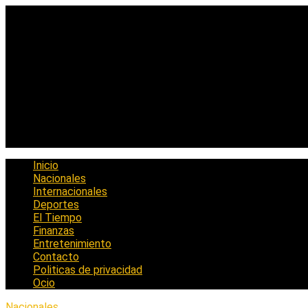
Saltar
al
contenido
Inicio
Nacionales
Internacionales
Deportes
El Tiempo
Finanzas
Entretenimiento
Contacto
Politicas de privacidad
Ocio
Nacionales