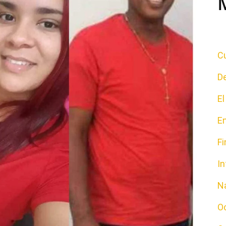
Cu
D
E
E
F
In
N
O