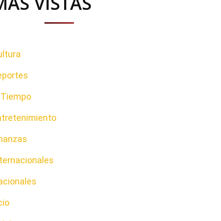
MAS VISTAS
ltura
eportes
l Tiempo
ntretenimiento
inanzas
ternacionales
acionales
cio