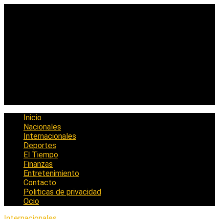
Saltar
al
contenido
Inicio
Nacionales
Internacionales
Deportes
El Tiempo
Finanzas
Entretenimiento
Contacto
Politicas de privacidad
Ocio
Internacionales