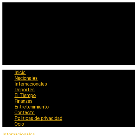
Saltar
al
contenido
Inicio
Nacionales
Internacionales
Deportes
El Tiempo
Finanzas
Entretenimiento
Contacto
Politicas de privacidad
Ocio
Internacionales