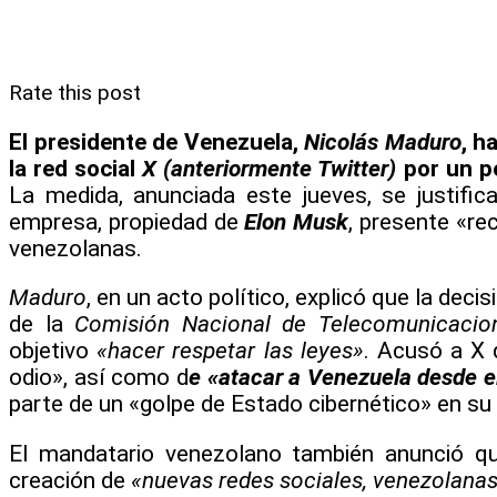
Rate this post
El presidente de Venezuela,
Nicolás Maduro
, h
la red social
X (anteriormente Twitter)
por un pe
La medida, anunciada este jueves, se justific
empresa, propiedad de
Elon Musk
, presente «re
venezolanas.
Maduro
, en un acto político, explicó que la dec
de la
Comisión Nacional de Telecomunicacion
objetivo
«hacer respetar las leyes»
. Acusó a X 
odio», así como d
e «atacar a Venezuela desde el
parte de un «golpe de Estado cibernético» en su
El mandatario venezolano también anunció qu
creación de
«nuevas redes sociales, venezolana