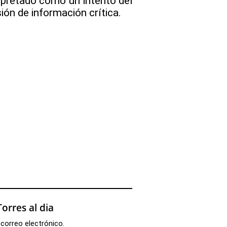
rpretado como un intento del
sión de información crítica.
orres al dia
 correo electrónico.