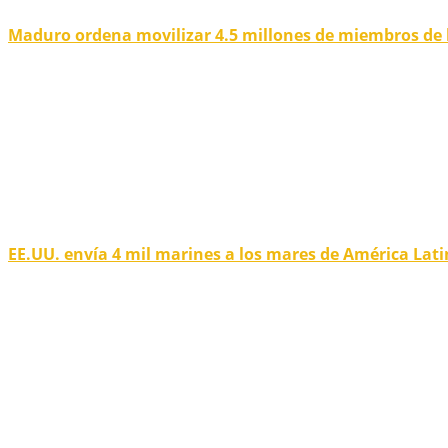
Maduro ordena movilizar 4.5 millones de miembros de 
EE.UU. envía 4 mil marines a los mares de América Lat