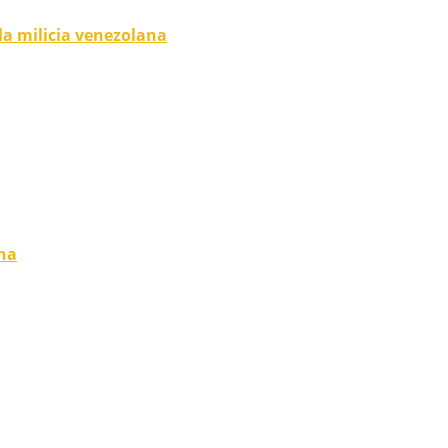
la milicia venezolana
ina