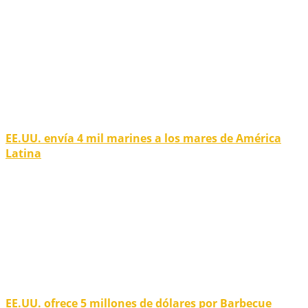
EE.UU. envía 4 mil marines a los mares de América
Latina
EE.UU. ofrece 5 millones de dólares por Barbecue