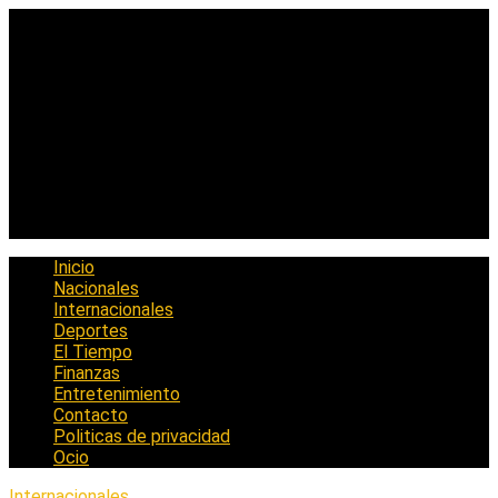
Saltar
al
contenido
Inicio
Nacionales
Internacionales
Deportes
El Tiempo
Finanzas
Entretenimiento
Contacto
Politicas de privacidad
Ocio
Internacionales