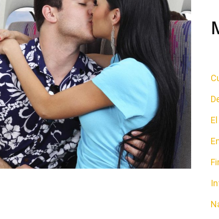
Cu
D
E
E
F
In
N