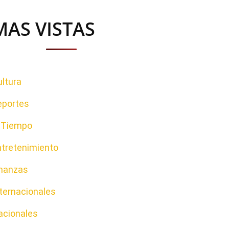
MAS VISTAS
ltura
eportes
l Tiempo
ntretenimiento
inanzas
ternacionales
acionales