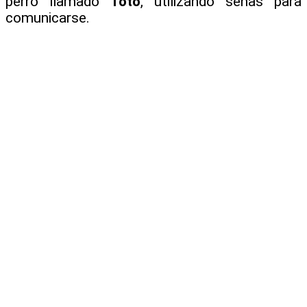
perro llamado
Toto
, utilizando señas para
comunicarse.