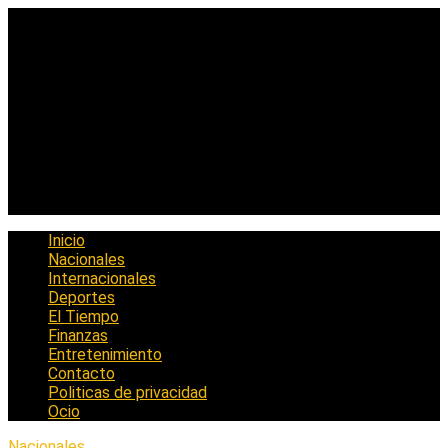
Saltar
al
contenido
Inicio
Nacionales
Internacionales
Deportes
El Tiempo
Finanzas
Entretenimiento
Contacto
Politicas de privacidad
Ocio
Nacionales