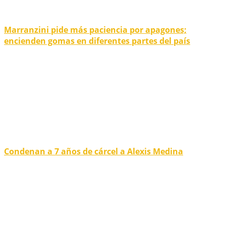
Marranzini pide más paciencia por apagones;
encienden gomas en diferentes partes del país
Condenan a 7 años de cárcel a Alexis Medina