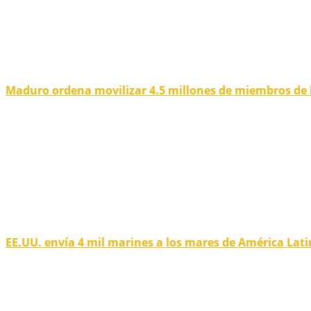
Maduro ordena movilizar 4.5 millones de miembros de 
EE.UU. envía 4 mil marines a los mares de América Lat