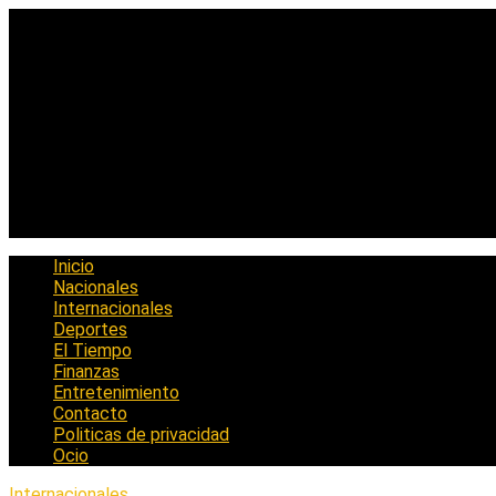
Saltar
al
contenido
Inicio
Nacionales
Internacionales
Deportes
El Tiempo
Finanzas
Entretenimiento
Contacto
Politicas de privacidad
Ocio
Internacionales