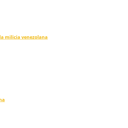
la milicia venezolana
ina