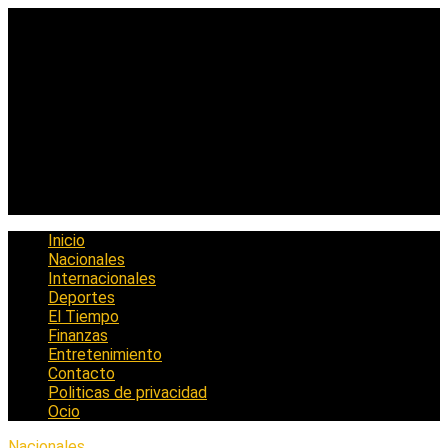
Saltar
al
contenido
Inicio
Nacionales
Internacionales
Deportes
El Tiempo
Finanzas
Entretenimiento
Contacto
Politicas de privacidad
Ocio
Nacionales