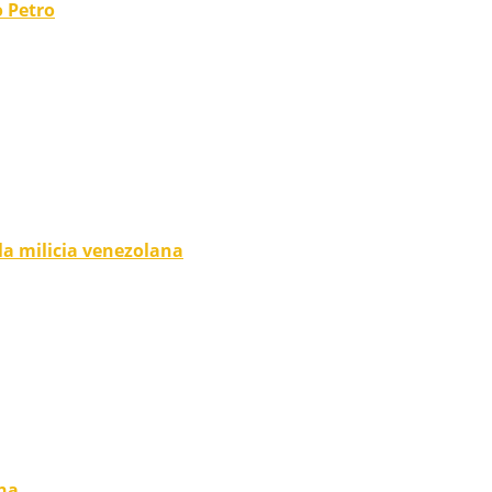
o Petro
la milicia venezolana
ina