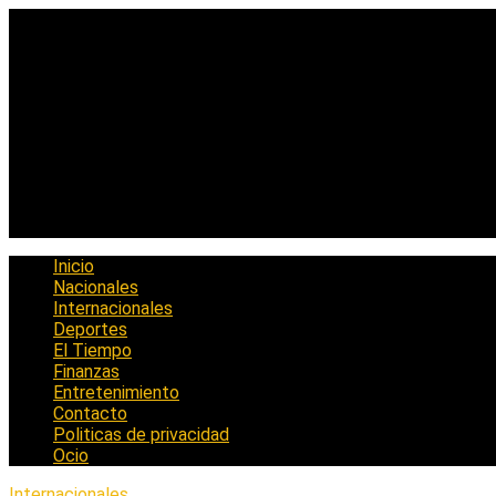
Saltar
al
contenido
Inicio
Nacionales
Internacionales
Deportes
El Tiempo
Finanzas
Entretenimiento
Contacto
Politicas de privacidad
Ocio
Internacionales