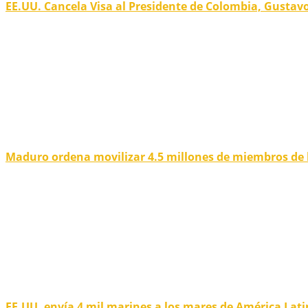
EE.UU. Cancela Visa al Presidente de Colombia, Gustav
Maduro ordena movilizar 4.5 millones de miembros de 
EE.UU. envía 4 mil marines a los mares de América Lat