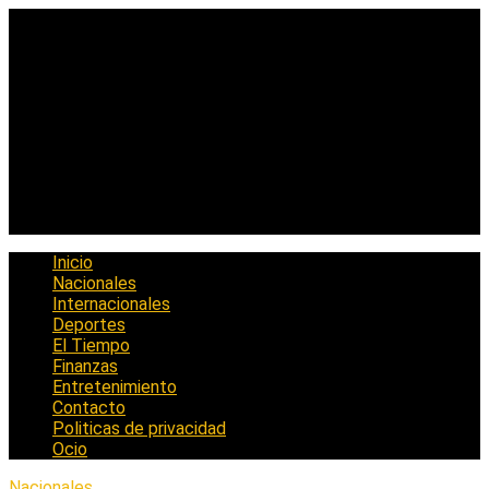
Saltar
al
contenido
Inicio
Nacionales
Internacionales
Deportes
El Tiempo
Finanzas
Entretenimiento
Contacto
Politicas de privacidad
Ocio
Nacionales