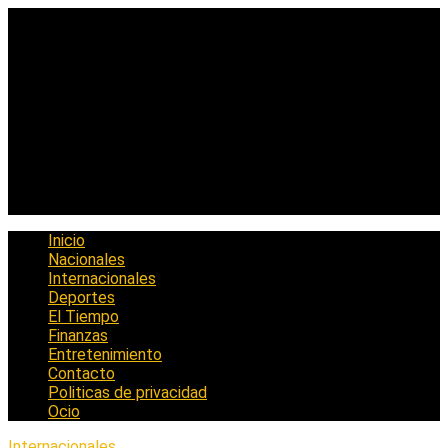
Saltar
al
contenido
Inicio
Nacionales
Internacionales
Deportes
El Tiempo
Finanzas
Entretenimiento
Contacto
Politicas de privacidad
Ocio
Internacionales