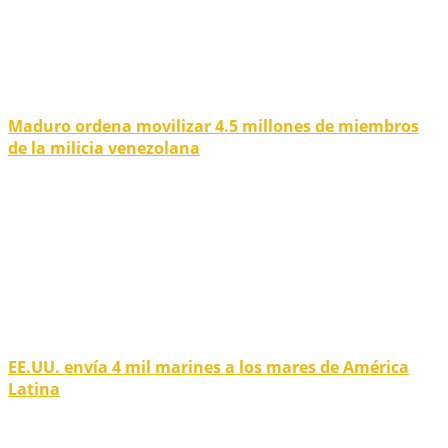
Maduro ordena movilizar 4.5 millones de miembros
de la milicia venezolana
EE.UU. envía 4 mil marines a los mares de América
Latina