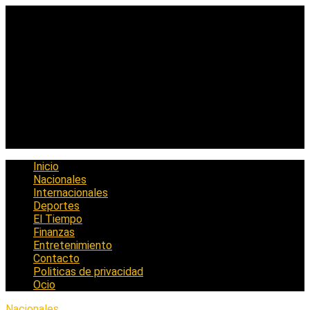
Saltar
al
contenido
Inicio
Nacionales
Internacionales
Deportes
El Tiempo
Finanzas
Entretenimiento
Contacto
Politicas de privacidad
Ocio
Nacionales